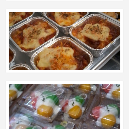
BACA SELENGKAPNYA
BACA SELENGKAPNYA