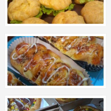
BACA SELENGKAPNYA
BACA SELENGKAPNYA