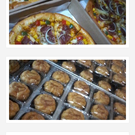
BACA SELENGKAPNYA
BACA SELENGKAPNYA